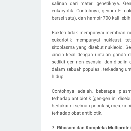
salinan dari materi genetiknya. G
eukaryotik. Contohnya, genom E. col
bersel satu), dan hampir 700 kali lebi
Bakteri tidak mempunyai membran n
eukariotik mempunyai nukleus), te
sitoplasma yang disebut nukleoid. Se
cincin kecil dengan untaian gand
sedikit gen non esensial dan disalin d
dalam sebuah populasi, terkadang u
hidup.
Contohnya adalah, beberapa plas
terhadap antibiotik (gen-gen ini dis
bertukar di sebuah populasi, mereka b
terhadap obat antibiotik.
7. Ribosom dan Kompleks Multiprotei