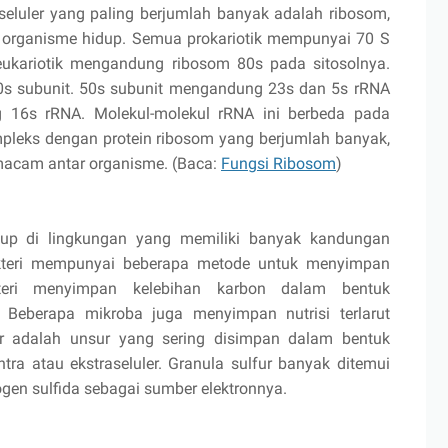
raseluler yang paling berjumlah banyak adalah ribosom,
ua organisme hidup. Semua prokariotik mempunyai 70 S
eukariotik mengandung ribosom 80s pada sitosolnya.
30s subunit. 50s subunit mengandung 23s dan 5s rRNA
 16s rRNA. Molekul-molekul rRNA ini berbeda pada
pleks dengan protein ribosom yang berjumlah banyak,
macam antar organisme. (Baca:
Fungsi Ribosom
)
idup di lingkungan yang memiliki banyak kandungan
bakteri mempunyai beberapa metode untuk menyimpan
kteri menyimpan kelebihan karbon dalam bentuk
n. Beberapa mikroba juga menyimpan nutrisi terlarut
ur adalah unsur yang sering disimpan dalam bentuk
tra atau ekstraseluler. Granula sulfur banyak ditemui
gen sulfida sebagai sumber elektronnya.