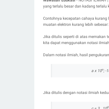
Wawasan Edukasi
- NOTASI ILMIAH |
yang terlalu besar dan kadang terlalu k
Contohnya kecepatan cahaya kurang l
muatan elektron kurang lebih sebesa
Jika ditulis seperti di atas memakan 
kita dapat menggunakan notasi ilmiah
Dalam notasi ilmiah, hasil pengukura
n
a x 10
; -
Jika ditulis dengan notasi ilmiah kedu
8
c = 3 . 10