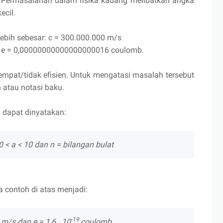
 Permasalahan dalam fisika kadang melibatkan angka
ecil.
ebih sebesar: c = 300.000.000 m/s
r: e = 0,00000000000000000016 coulomb.
tempat/tidak efisien. Untuk mengatasi masalah tersebut
 atau notasi baku.
n dapat dinyatakan:
10 < a < 10 dan n = bilangan bulat
a contoh di atas menjadi:
-19
m/s dan e = 1,6 . 10
coulomb.